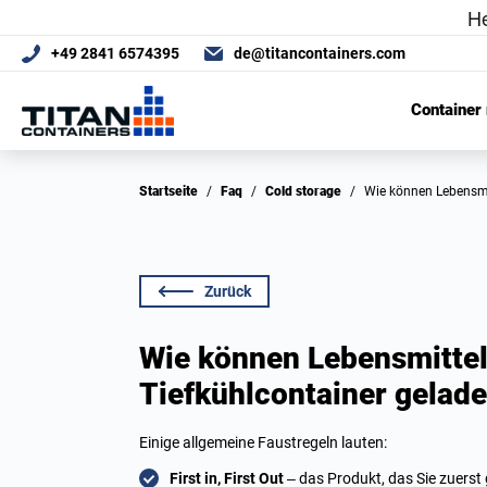
+49 2841 6574395
de@titancontainers.com
Container
Startseite
/
Faq
/
Cold storage
/
Wie können Lebensm
Zurück
Wie können Lebensmittel
Tiefkühlcontainer gelade
Einige allgemeine Faustregeln lauten:
First in, First Out
– das Produkt, das Sie zuerst 