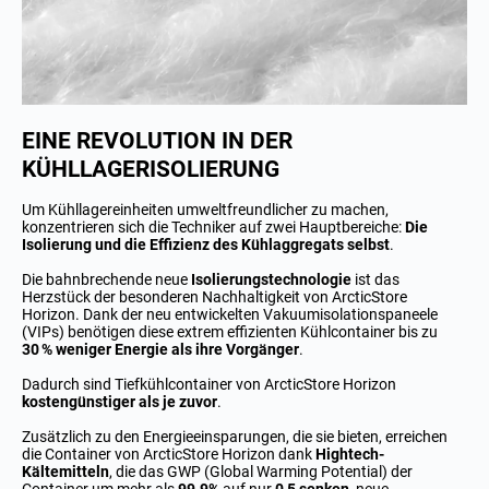
EINE REVOLUTION IN DER
KÜHLLAGERISOLIERUNG
Um Kühllagereinheiten umweltfreundlicher zu machen,
konzentrieren sich die Techniker auf zwei Hauptbereiche:
Die
Isolierung und die Effizienz des Kühlaggregats selbst
.
Die bahnbrechende neue
Isolierungstechnologie
ist das
Herzstück der besonderen Nachhaltigkeit von ArcticStore
Horizon. Dank der neu entwickelten Vakuumisolationspaneele
(VIPs) benötigen diese extrem effizienten Kühlcontainer bis zu
30 % weniger Energie als ihre Vorgänger
.
Dadurch sind Tiefkühlcontainer von ArcticStore Horizon
kostengünstiger als je zuvor
.
Zusätzlich zu den Energieeinsparungen, die sie bieten, erreichen
die Container von ArcticStore Horizon dank
Hightech-
Kältemitteln
, die das GWP (Global Warming Potential) der
Container um mehr als
99.9%
auf nur
0,5 senken
, neue