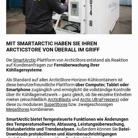
MIT SMARTARCTIC HABEN SIE IHREN
ARCTICSTORE VON ÜBERALL IM GRIFF
Die
SmartArctic
-Plattform von ArcticStore entstand als Reaktion
auf Kundenanfragen zur
Fernüberwachung ihrer
Kühllagersysteme
.
Als Standard auf allen ArcticStore-Horizon-Kühlcontainern ist
diese benutzerfreundliche Plattform
über Computer, Tablet oder
Smartphone
zugänglich und ermöglicht die vollständige Kontrolle
über Ihr Kühllagernetzwerk – ganz gleich, ob Sie einzelne Einheiten
mieten (einschließlich
ArcticBlasts
und
Arctic UltraFreezers
) oder
diese zu modularen
SuperStores
bzw. zweigeschossigen
MegaStores
kombinieren.
SmartArctic bietet ferngesteuerte Funktionen wie Änderungen
des Temperatursollwerts, Abtauung, Leistungsüberwachung,
Statusberichte und Trendanalysen
. Außerdem können Sie
Datei-
Downloads protokollieren und Alarmbenachrichtigungen