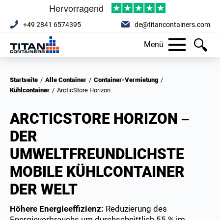
+49 2841 6574395
de@titancontainers.com
Menü
Startseite
/
Alle Container
/
Container-Vermietung
/
Kühlcontainer
/
ArcticStore Horizon
ARCTICSTORE HORIZON –
DER
UMWELTFREUNDLICHSTE
MOBILE KÜHLCONTAINER
DER WELT
Höhere Energieeffizienz:
Reduzierung des
Energieverbrauchs um durchschnittlich 55 % im