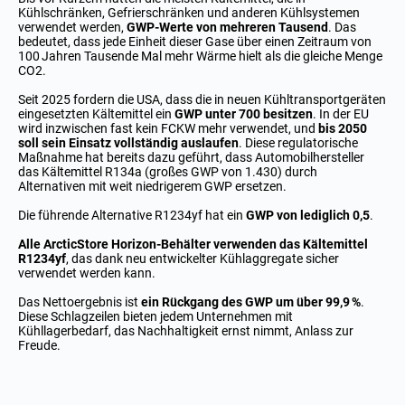
Kühlschränken, Gefrierschränken und anderen Kühlsystemen
verwendet werden,
GWP-Werte von mehreren Tausend
. Das
bedeutet, dass jede Einheit dieser Gase über einen Zeitraum von
100 Jahren Tausende Mal mehr Wärme hielt als die gleiche Menge
CO2.
Seit 2025 fordern die USA, dass die in neuen Kühltransportgeräten
eingesetzten Kältemittel ein
GWP unter 700 besitzen
. In der EU
wird inzwischen fast kein FCKW mehr verwendet, und
bis 2050
soll sein Einsatz vollständig auslaufen
. Diese regulatorische
Maßnahme hat bereits dazu geführt, dass Automobilhersteller
das Kältemittel R134a (großes GWP von 1.430) durch
Alternativen mit weit niedrigerem GWP ersetzen.
Die führende Alternative R1234yf hat ein
GWP von lediglich 0,5
.
Alle ArcticStore Horizon-Behälter verwenden das Kältemittel
R1234yf
, das dank neu entwickelter Kühlaggregate sicher
verwendet werden kann.
Das Nettoergebnis ist
ein Rückgang des GWP um über 99,9 %
.
Diese Schlagzeilen bieten jedem Unternehmen mit
Kühllagerbedarf, das Nachhaltigkeit ernst nimmt, Anlass zur
Freude.