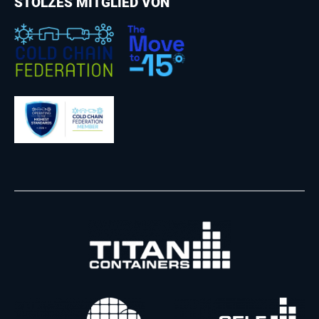
STOLZES MITGLIED VON