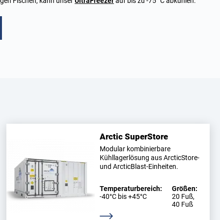
igen Fischen, kann unser
UltraFreezer
auf bis zu -75 °C abkühlen.
Arctic SuperStore
Modular kombinierbare
Kühllagerlösung aus ArcticStore-
und ArcticBlast-Einheiten.
Temperaturbereich:
Größen:
-40°C bis +45°C
20 Fuß,
40 Fuß
Weitere Informationen