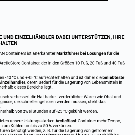
 UND EINZELHÄNDLER DABEI UNTERSTÜTZEN, IHRE
HALTEN
TAN Containers ist anerkannter
Marktführer bei Lösungen für die
ArcticStore
-Container, der in den Größen 10 Fuß, 20 Fuß und 40 Fuß
n -40 °C und +45 °C aufrechterhalten und ist daher die
beliebteste
Einzelhändler
, deren Bedarf für die Lagerung von Lebensmitteln in
nerhalb dieses Bereichs liegt.
tausch verbessert die Haltbarkeit verderblicher Waren wie Obst und
gnisse, die schnell eingefroren werden müssen, steht das
.
nerhalb von zwei Stunden auf -25 °C gekühlt werden.
ieten unsere leistungsstarken
ArcticBlast
-Container mehr Tempo,
eit zum Kühlen um bis zu 50 % verkürzen.
ren benötigt werden, z. B. für die Lagerung von gefrorenem