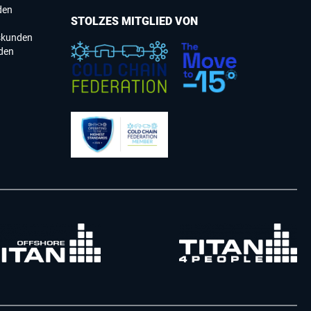
den
STOLZES MITGLIED VON
skunden
den