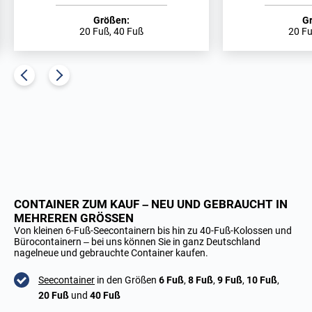
Größen:
G
20 Fuß, 40 Fuß
20 Fu
CONTAINER ZUM KAUF – NEU UND GEBRAUCHT IN
MEHREREN GRÖSSEN
Von kleinen 6-Fuß-Seecontainern bis hin zu 40-Fuß-Kolossen und
Bürocontainern – bei uns können Sie in ganz Deutschland
nagelneue und gebrauchte Container kaufen.
Seecontainer
in den Größen
6 Fuß
,
8 Fuß
,
9 Fuß
,
10 Fuß
,
20 Fuß
und
40 Fuß