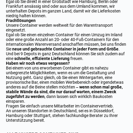
Egal ob Sie direkt in einer Großstadt wie Hamburg, Berlin oder
Frankfurt ansässig sind oder aus dem Umland kommen, wir
unterhalten Depots im ganzen Land, damit wir die Lieferkosten
niedrig halten können.
Frachtlösungen
Unsere Container werden weltweit für den Warentransport
eingesetzt.
Egal ob Sie einen einzelnen Container für einen Umzug im Inland
oder eine große Anzahl an 20- oder 40-Fuß-Containern für den
internationalen Warenversand anschaffen müssen, bei uns finden
Sie
neue und gebrauchte Container in jeder Form und Größe
.
Und bei 9 Depots in ganz Deutschland können Sie sich zudem auf
eine
schnelle, effiziente Lieferung
freuen.
Haben wir noch etwas vergessen?
Bei einem von uns erworbenen Container gibt es nahezu
unbegrenzte Möglichkeiten, wenn es um die Gestaltung und
Nutzung geht
.
Ganz gleich, ob Sie einen Wintergarten, eine
provisorische Bar, einen mobilen Werbebereich oder irgendetwas
anderes auf die Beine stellen möchten
– wenn schon mal große,
stabile Wände da sind, die nur darauf warten, einem Zweck
zugeführt zu werden
, dann lassen sich wirklich Baukosten
einsparen.
Fragen Sie einfach unsere Mitarbeiter im Containervertrieb.
An unseren Standorten in Deutschland, sei es in Düsseldorf,
Hamburg oder Stuttgart, stehen fachkundige Berater zu Ihrer
Unterstützung bereit.