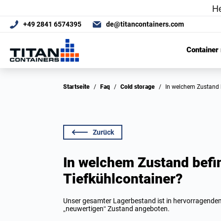
+49 2841 6574395
de@titancontainers.com
Container
Startseite
/
Faq
/
Cold storage
/
In welchem Zustand 
Zurück
In welchem Zustand befi
Tiefkühlcontainer?
Unser gesamter Lagerbestand ist in hervorragendem
„neuwertigen“ Zustand angeboten.