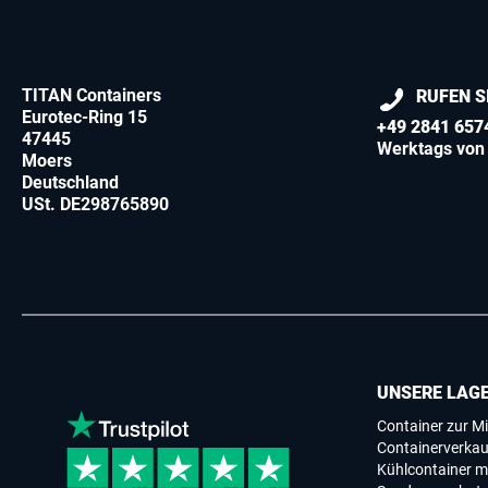
TITAN Containers
RUFEN S
Eurotec-Ring 15
+49 2841 657
47445
Werktags von 
Moers
Deutschland
USt. DE298765890
UNSERE LAG
Container zur Mi
Containerverkau
Kühlcontainer m