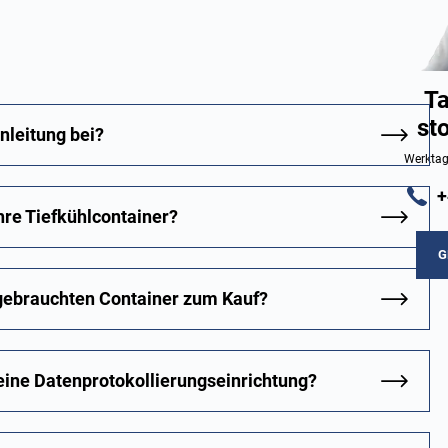
Ta
st
nleitung bei?
Werktag
+
re Tiefkühlcontainer?
G
 gebrauchten Container zum Kauf?
 eine Datenprotokollierungseinrichtung?