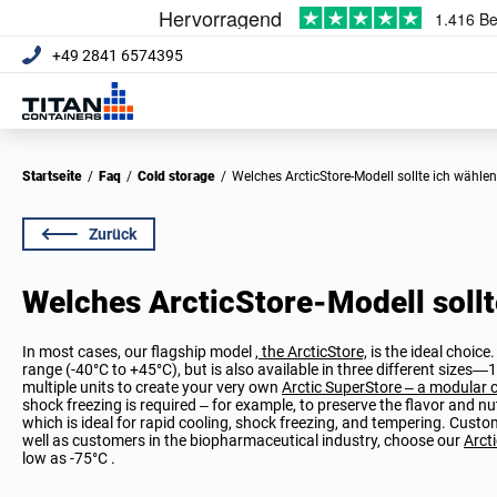
+49 2841 6574395
Startseite
/
Faq
/
Cold storage
/
Welches ArcticStore-Modell sollte ich wähle
Zurück
Welches ArcticStore-Modell sollt
In most cases, our flagship model
, the ArcticStore,
is the ideal choice
range (-40°C to +45°C), but is also available in three different sizes—
multiple units to create your very own
Arctic SuperStore – a modular c
shock freezing is required – for example, to preserve the flavor and n
which is ideal for rapid cooling, shock freezing, and tempering. Cust
well as customers in the biopharmaceutical industry, choose our
Arct
low as -75°C .