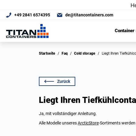
+49 2841 6574395
de@titancontainers.com
Container
Startseite
/
Faq
/
Cold storage
/
Liegt Ihren Tiefkühl
Zurück
Liegt Ihren Tiefkühlconta
Ja, mit vollständiger Anleitung.
Alle Modelle unseres
ArcticStore
-Sortiments werden m