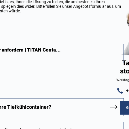
el ist es, Ihnen die Lösung zu bieten, die am besten zu Ihren
piegeln dies wider. Bitte füllen Sie unser
Angebotsformular
aus, um
osten würde.
r anfordern | TITAN Conta…
Ta
st
Werktag
+
re Tiefkühlcontainer?
G