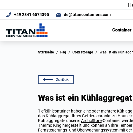
+49 2841 6574395
de@titancontainers.com
Container
Startseite
/
Faq
/
Cold storage
/
Was ist ein Kühlag
Zurück
Was ist ein Kühlaggregat
Tiefkühlcontainer haben eine oder mehrere Kühlagg
das Kühlaggregat Ihres Gefrierschranks zu Hause ist 
Kühlaggregate unserer
ArcticStore
-Container werd
Thermo King hergestellt und können an Ihre Tempe
Fernsteuerungs- und Überwachungssystem mit der