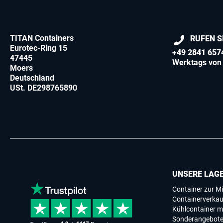
TITAN Containers
RUFEN S
Eurotec-Ring 15
+49 2841 657
47445
Werktags von 
Moers
Deutschland
USt. DE298765890
UNSERE LAG
Container zur Mi
Containerverkau
Kühlcontainer m
Sonderangebot