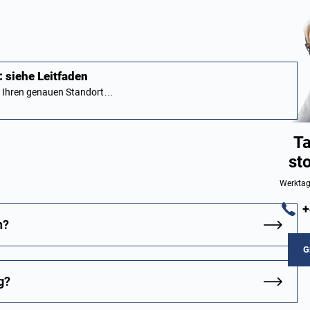
 siehe Leitfaden
n Ihren genauen Standort…
Ta
st
Werktag
+
n?
G
g?