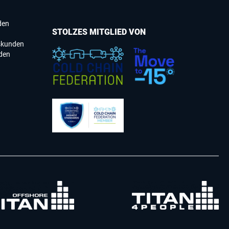
den
STOLZES MITGLIED VON
skunden
den