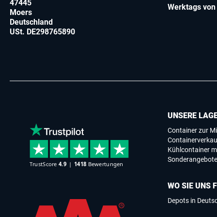
47445
Werktags von 
Moers
Deutschland
USt. DE298765890
UNSERE LAG
Container zur Mi
Containerverkau
Kühlcontainer m
Sonderangebot
WO SIE UNS 
Depots in Deuts