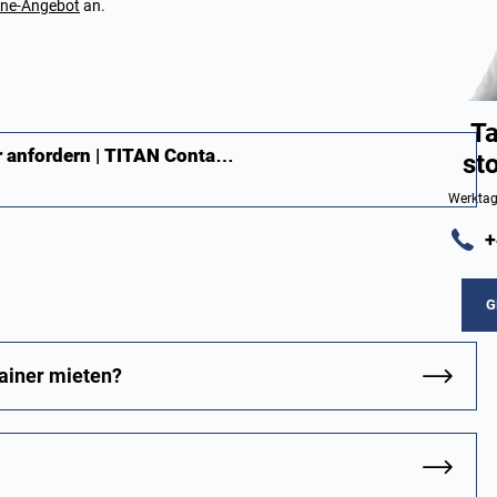
ine-Angebot
an.
Ta
r anfordern | TITAN Conta…
st
Werktag
+
G
tainer mieten?