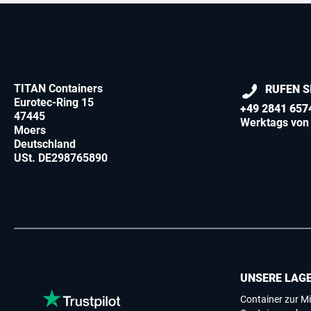
TITAN Containers
RUFEN S
Eurotec-Ring 15
+49 2841 657
47445
Werktags von 
Moers
Deutschland
USt. DE298765890
UNSERE LAG
Container zur Mi