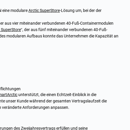
N eine modulare
Arctic SuperStore
-Lösung um, bei der der
 der aus vier miteinander verbundenen 40-Fuß-Containermodulen
c SuperStore
“, der aus fünf miteinander verbundenen 40-Fuß-
k des modularen Aufbaus konnte das Unternehmen die Kapazität an
pflichtungen
artArctic
unterstützt, die einen Echtzeit-Einblick in die
te unser Kunde während der gesamten Vertragslaufzeit die
an veränderte Anforderungen anpassen.
rungen des Zweijahresvertrags erfüllen und seine