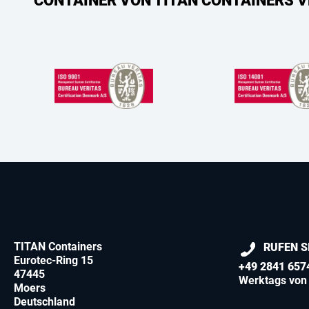
CONTAINER VON TITAN CONTAINERS V
TITAN Containers
RUFEN S
Eurotec-Ring 15
+49 2841 657
47445
Werktags von 
Moers
Deutschland