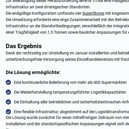
Zur Bewältigung dieser Herausforderung lieferte TITAN eine maßges
Infrastruktur an zwei strategischen Standorten.
Die endgültige Konfiguration umfasste vier
SuperStores
mit insgesam
Die Umsetzung erforderte eine enge Zusammenarbeit mit den Betrieb
Infrastruktur an die Standortbedingungen, einschließlich der Integrati
einer Tragfähigkeit von 1,5 Tonnen sowie baulicher Anpassungen für 
Das Ergebnis
Dank der rechtzeitig zur Umstellung im Januar installierten und betri
unterbrechungsfreie Versorgung seines Einzelhandelsnetzes mit frisc
Die Lösung ermöglichte:
Eine kontinuierliche Belieferung von mehr als 400 Supermärkten
Die Wiederherstellung temperaturgeführter Logistikkapazitäten
Die Einhaltung aller betrieblichen und sicherheitstechnischen A
Eine flexible Infrastruktur, abgestimmt auf die Logistiktransfo
Die Lösung wurde zunächst für einen mittelfristigen Zeitraum von mi
Installation und der standortspezifischen Anpassungen eignet sich di