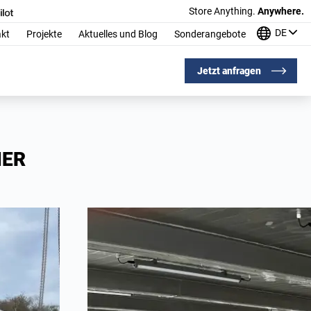
Store Anything.
Anywhere.
DE
kt
Projekte
Aktuelles und Blog
Sonderangebote
Jetzt anfragen
NER