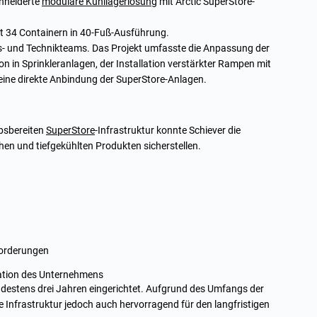
chneiderte
modulare Kühllagerlösung
mit Arctic SuperStore-
t 34 Containern in 40-Fuß-Ausführung.
s- und Technikteams. Das Projekt umfasste die Anpassung der
on in Sprinkleranlagen, der Installation verstärkter Rampen mit
eine direkte Anbindung der SuperStore-Anlagen.
ebsbereiten
SuperStore
-Infrastruktur konnte Schiever die
hen und tiefgekühlten Produkten sicherstellen.
nforderungen
rmation des Unternehmens
ndestens drei Jahren eingerichtet. Aufgrund des Umfangs der
e Infrastruktur jedoch auch hervorragend für den langfristigen