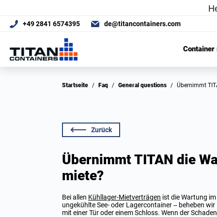
+49 2841 6574395
de@titancontainers.com
Container
Startseite
/
Faq
/
General questions
/
Übernimmt TIT
Zurück
Übernimmt TITAN die War
miete?
Bei allen
Kühllager-Mietverträgen
ist die Wartung im
ungekühlte See- oder Lagercontainer – beheben wir F
mit einer Tür oder einem Schloss. Wenn der Schad