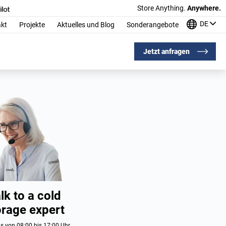
Store Anything.
Anywhere.
DE
kt
Projekte
Aktuelles und Blog
Sonderangebote
Jetzt anfragen
lk to a cold
orage expert
s von 08:00 bis 17:00 Uhr.