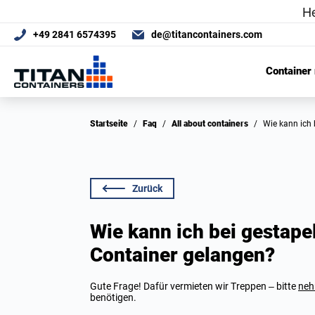
+49 2841 6574395
de@titancontainers.com
Container
Startseite
/
Faq
/
All about containers
/
Wie kann ic
Zurück
Wie kann ich bei gestap
Container gelangen?
Gute Frage! Dafür vermieten wir Treppen – bitte
neh
benötigen.