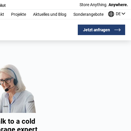
Store Anything.
Anywhere.
DE
kt
Projekte
Aktuelles und Blog
Sonderangebote
Jetzt anfragen
lk to a cold
orage expert